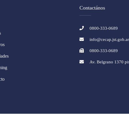
Contactános
s
0800-333-0689
s
info@cecap.jst.gob.a
ros
0800-333-0689
ades
Av. Belgrano 1370 p
ning
cto
A DE SEGURIDAD EN EL