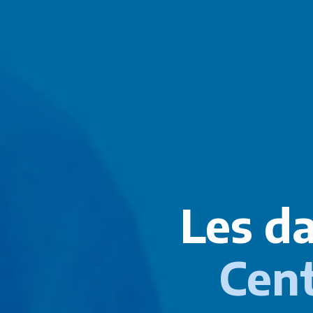
Les d
Cent