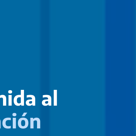
ida al
ación