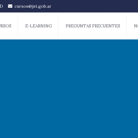
TUD
cursos@jst.gob.ar
URSOS
E-LEARNING
PREGUNTAS FRECUENTES
N